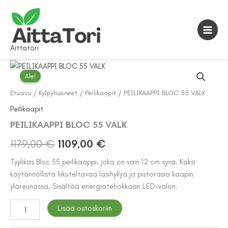
Siirry
sisältöön
Aittatori
Ale!
Etusivu
/
Kylpyhuoneet
/
Peilikaapit
/ PEILIKAAPPI BLOC 55 VALK
Peilikaapit
PEILIKAAPPI BLOC 55 VALK
Alkuperäinen
Nykyinen
1179,00
€
1109,00
€
hinta
hinta
Tyylikäs Bloc 55 peilikaappi, joka on vain 12 cm syvä. Kaksi
käytännöllistä liikuteltavaa lasihyllyä ja pistorasia kaapin
oli:
on:
yläreunassa. Sisältää energiatehokkaan LED-valon.
1179,00 €.
1109,00 €.
PEILIKAAPPI
Lisää ostoskoriin
BLOC
55