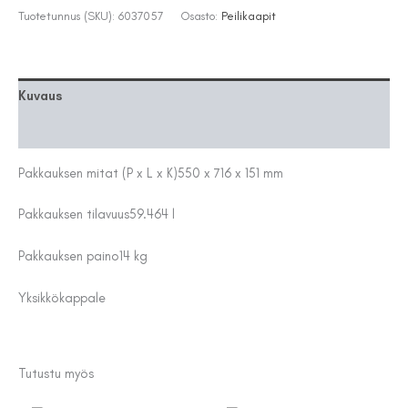
VALK
Tuotetunnus (SKU):
6037057
Osasto:
Peilikaapit
määrä
Kuvaus
Lisätiedot
Pakkauksen mitat (P x L x K)
550 x 716 x 151 mm
Pakkauksen tilavuus
59.464 l
Pakkauksen paino
14 kg
Yksikkö
kappale
Tutustu myös