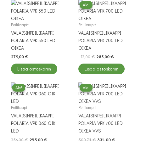
Ale!
Ale!
Peilikaapit
Peilikaapit
VALAISINPEILIKAAPPI
VALAISINPEILIKAAPPI
POLARIA VPK 550 LED
POLARIA VPK 700 LED
OIKEA
OIKEA
Alkuperäinen
Nykyinen
279,00
€
413,00
€
285,00
€
hinta
hinta
oli:
on:
Lisää ostoskoriin
Lisää ostoskoriin
413,00 €.
285,00 €.
Ale!
Ale!
Ale!
Ale!
Peilikaapit
Peilikaapit
VALAISINPEILIKAAPPI
VALAISINPEILIKAAPPI
POLARIA VPK 060 OIK
POLARIA VPK 700 LED
LED
OIKEA VVS
Alkuperäinen
Nykyinen
Alkuperäinen
Nykyinen
356,00
€
245,00
€
500,74
€
334,00
€