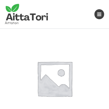
Siirry
sisältöön
Aittatori