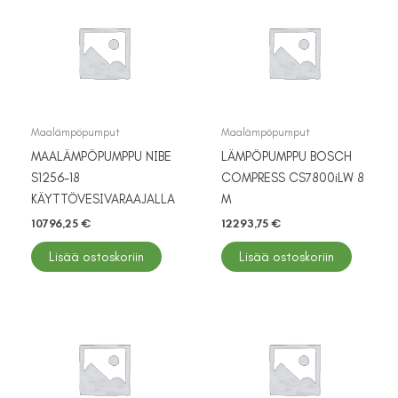
Maalämpöpumput
Maalämpöpumput
MAALÄMPÖPUMPPU NIBE
LÄMPÖPUMPPU BOSCH
S1256-18
COMPRESS CS7800iLW 8
KÄYTTÖVESIVARAAJALLA
M
10796,25
€
12293,75
€
Lisää ostoskoriin
Lisää ostoskoriin