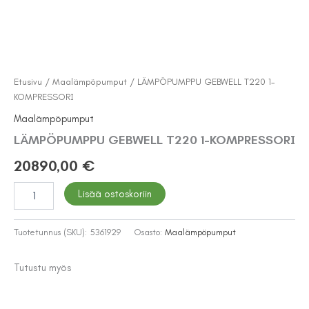
Etusivu
/
Maalämpöpumput
/ LÄMPÖPUMPPU GEBWELL T220 1-
KOMPRESSORI
Maalämpöpumput
LÄMPÖPUMPPU GEBWELL T220 1-KOMPRESSORI
20890,00
€
LÄMPÖPUMPPU
Lisää ostoskoriin
GEBWELL
T220
1-
Tuotetunnus (SKU):
5361929
Osasto:
Maalämpöpumput
KOMPRESSORI
määrä
Tutustu myös