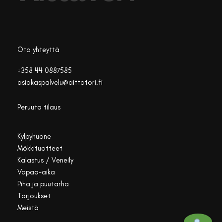
Ota yhteyttä
+358 44 0887585
asiakaspalvelu@aittatori.fi
Peruuta tilaus
Kylpyhuone
Mökkituotteet
Kalastus / Veneily
Vapaa-aika
Piha ja puutarha
Tarjoukset
Meistä