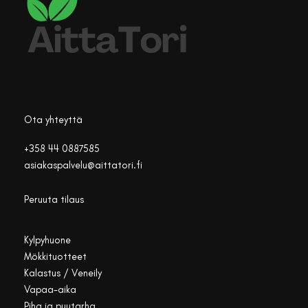
Ota yhteyttä
+358 44 0887585
asiakaspalvelu@aittatori.fi
Peruuta tilaus
Kylpyhuone
Mökkituotteet
Kalastus / Veneily
Vapaa-aika
Piha ja puutarha