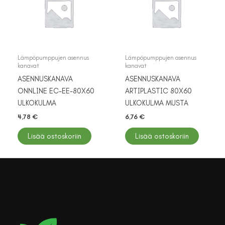
Lämpöpumppujen asennus
Lämpöpumppujen asennus
kanavat
kanavat
ASENNUSKANAVA
ASENNUSKANAVA
ONNLINE EC-EE-80X60
ARTIPLASTIC 80X60
ULKOKULMA
ULKOKULMA MUSTA
4,78
€
6,76
€
Lisää ostoskoriin
Lisää ostoskoriin