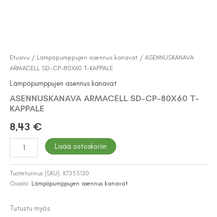
Etusivu
/
Lämpöpumppujen asennus kanavat
/ ASENNUSKANAVA
ARMACELL SD-CP-80X60 T-KAPPALE
Lämpöpumppujen asennus kanavat
ASENNUSKANAVA ARMACELL SD-CP-80X60 T-
KAPPALE
8,43
€
ASENNUSKANAVA
Lisää ostoskoriin
ARMACELL
SD-
CP-
Tuotetunnus (SKU):
K7355130
80X60
Osasto:
Lämpöpumppujen asennus kanavat
T-
KAPPALE
Tutustu myös
määrä