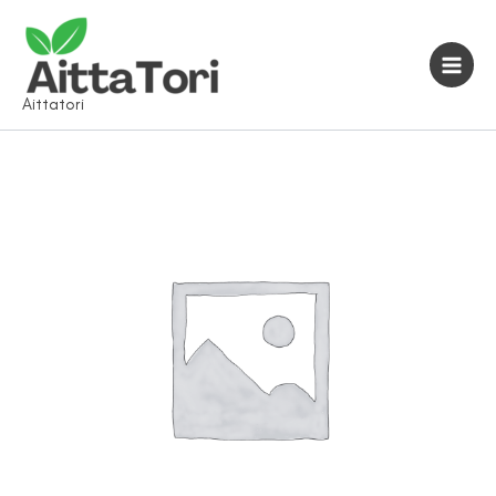
Siirry
sisältöön
Aittatori