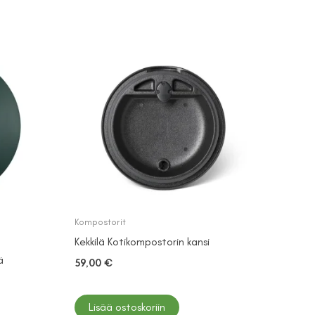
Kompostorit
Kekkilä Kotikompostorin kansi
ä
59,00
€
Lisää ostoskoriin