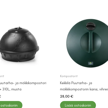
rit
Kompostorit
Puutarha- ja mökkikompostori
Kekkilä Puutarha- ja
+ 310L, musta
mökkikompostorin kansi, vihre
€
28,00
€
 ostoskoriin
Lisää ostoskoriin