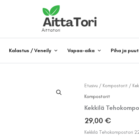
Aittatori
Kalastus / Veneily
Vapaa-aika
Piha ja puu
Etusivu
/
Kompostorit
/ Kek
Kompostorit
Kekkilä Tehokompo
29,00
€
Kekkilä Tehokompostori 22