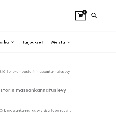
Hae
tarha
Tarjoukset
Meistä
kilä Tehokompostorin massankannatuslevy
storin massankannatuslevy
5 L massankannatuslevy sisältäen ruuvit.