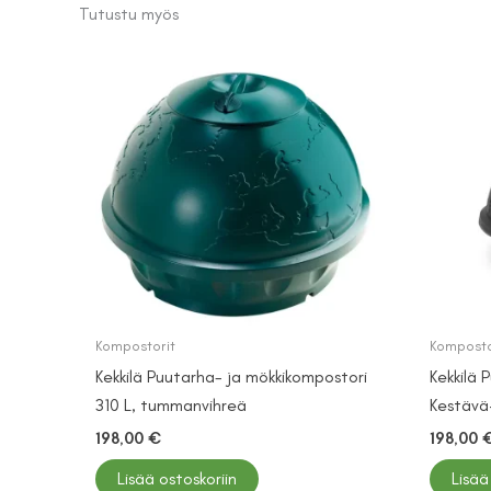
Tutustu myös
Kompostorit
Komposto
Kekkilä Puutarha- ja mökkikompostori
Kekkilä 
310 L, tummanvihreä
Kestävä
198,00
€
198,00
Lisää ostoskoriin
Lisää