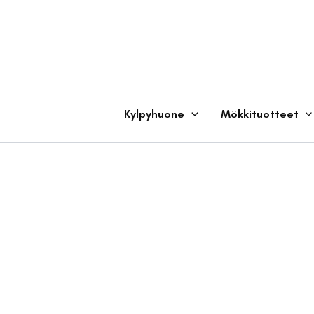
Siirry
sisältöön
Kylpyhuone
Mökkituotteet