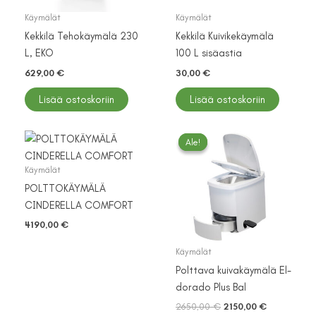
Käymälät
Käymälät
Kekkilä Tehokäymälä 230
Kekkilä Kuivikekäymälä
L, EKO
100 L sisäastia
629,00
€
30,00
€
Lisää ostoskoriin
Lisää ostoskoriin
Ale!
Ale!
Käymälät
POLTTOKÄYMÄLÄ
CINDERELLA COMFORT
4190,00
€
Käymälät
Polttava kuivakäymälä El-
dorado Plus Bal
Alkuperäinen
Nykyinen
2650,00
€
2150,00
€