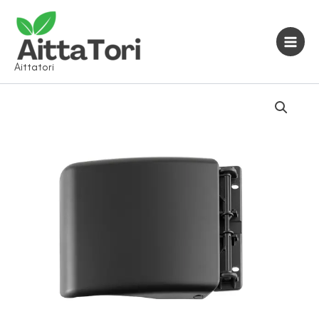
Siirry
sisältöön
Aittatori