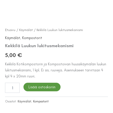
Etusivu
/
Käymälät
/ Kekkilä Luukun lukitusmekanismi
Käymälät
,
Kompostorit
Kekkilä Luukun lukitusmekanismi
5,00
€
Kekkilä Kotikompostorin ja Kompostoivan huussikäymälän luukun
lukitusmekanismi, 1 kpl. Ei sis. ruuveja. Asennukseen tarvitaan 4
kpl 4 x 20mm ruuvi.
Kekkilä
Lisää ostoskoriin
Luukun
lukitusmekanismi
määrä
Osastot:
Käymälät
,
Kompostorit