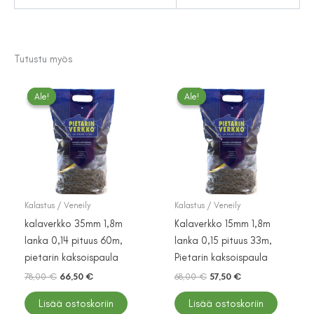
Tutustu myös
Ale!
Ale!
Ale!
Ale!
Kalastus / Veneily
Kalastus / Veneily
kalaverkko 35mm 1,8m
Kalaverkko 15mm 1,8m
lanka 0,14 pituus 60m,
lanka 0,15 pituus 33m,
pietarin kaksoispaula
Pietarin kaksoispaula
Alkuperäinen
Nykyinen
Alkuperäinen
Nykyinen
78,00
€
66,50
€
68,00
€
57,50
€
hinta
hinta
hinta
hinta
oli:
on:
oli:
on:
Lisää ostoskoriin
Lisää ostoskoriin
78,00 €.
66,50 €.
68,00 €.
57,50 €.