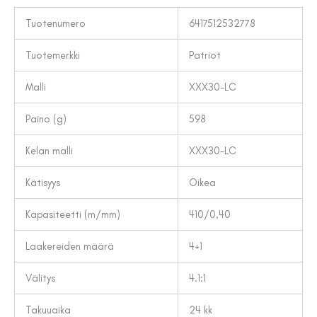
Tuotenumero
6417512532778
Tuotemerkki
Patriot
Malli
XXX30-LC
Paino (g)
598
Kelan malli
XXX30-LC
Kätisyys
Oikea
Kapasiteetti (m/mm)
410/0,40
Laakereiden määrä
4+1
Välitys
4.1:1
Takuuaika
24 kk