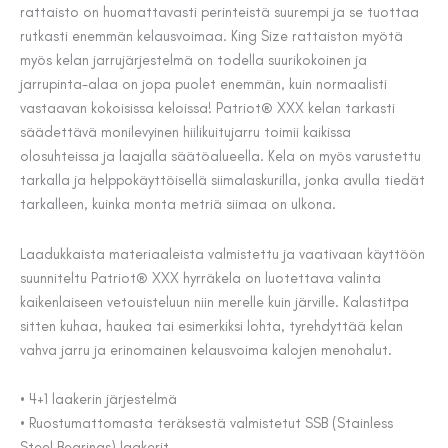
rattaisto on huomattavasti perinteistä suurempi ja se tuottaa
rutkasti enemmän kelausvoimaa. King Size rattaiston myötä
myös kelan jarrujärjestelmä on todella suurikokoinen ja
jarrupinta-alaa on jopa puolet enemmän, kuin normaalisti
vastaavan kokoisissa keloissa! Patriot® XXX kelan tarkasti
säädettävä monilevyinen hiilikuitujarru toimii kaikissa
olosuhteissa ja laajalla säätöalueella. Kela on myös varustettu
tarkalla ja helppokäyttöisellä siimalaskurilla, jonka avulla tiedät
tarkalleen, kuinka monta metriä siimaa on ulkona.
Laadukkaista materiaaleista valmistettu ja vaativaan käyttöön
suunniteltu Patriot® XXX hyrräkela on luotettava valinta
kaikenlaiseen vetouisteluun niin merelle kuin järville. Kalastitpa
sitten kuhaa, haukea tai esimerkiksi lohta, tyrehdyttää kelan
vahva jarru ja erinomainen kelausvoima kalojen menohalut.
• 4+1 laakerin järjestelmä
• Ruostumattomasta teräksestä valmistetut SSB (Stainless
Steel Bearings) laakerit