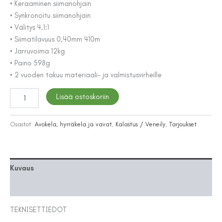
• Keraaminen siimanohjain
• Synkronoitu siimanohjain
• Välitys 4.1:1
• Siimatilavuus 0,40mm 410m
• Jarruvoima 12kg
• Paino 598g
• 2 vuoden takuu materiaali- ja valmistusvirheille
Patriot
Lisää ostoskoriin
XXX
30
Line
Osastot:
Avokela, hyrräkela ja vavat
,
Kalastus / Veneily
,
Tarjoukset
Counter
hyrräkela
siimalaskurilla
määrä
Kuvaus
Lisätiedot
TEKNISETTIEDOT