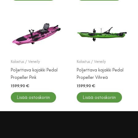
Kalastus / Veneily
Kalastus / Veneily
Poljettava kajakki Pedal
Poljettava kajakki Pedal
Propeller Pink
Propeller Vihreä
1599,90
€
1599,90
€
Lisää ostoskoriin
Lisää ostoskoriin