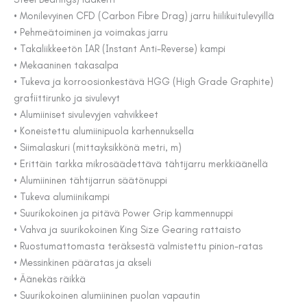
• Monilevyinen CFD (Carbon Fibre Drag) jarru hiilikuitulevyillä
• Pehmeätoiminen ja voimakas jarru
• Takaliikkeetön IAR (Instant Anti-Reverse) kampi
• Mekaaninen takasalpa
• Tukeva ja korroosionkestävä HGG (High Grade Graphite)
grafiittirunko ja sivulevyt
• Alumiiniset sivulevyjen vahvikkeet
• Koneistettu alumiinipuola karhennuksella
• Siimalaskuri (mittayksikkönä metri, m)
• Erittäin tarkka mikrosäädettävä tähtijarru merkkiäänellä
• Alumiininen tähtijarrun säätönuppi
• Tukeva alumiinikampi
• Suurikokoinen ja pitävä Power Grip kammennuppi
• Vahva ja suurikokoinen King Size Gearing rattaisto
• Ruostumattomasta teräksestä valmistettu pinion-ratas
• Messinkinen pääratas ja akseli
• Äänekäs räikkä
• Suurikokoinen alumiininen puolan vapautin