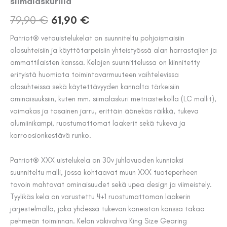
siimalaskurilla
Alkuperäinen
Nykyinen
79,90
€
61,90
€
hinta
hinta
Patriot® vetouistelukelat on suunniteltu pohjoismaisiin
olosuhteisiin ja käyttötarpeisiin yhteistyössä alan harrastajien ja
oli:
on:
ammattilaisten kanssa. Kelojen suunnittelussa on kiinnitetty
79,90 €.
61,90 €.
erityistä huomiota toimintavarmuuteen vaihtelevissa
olosuhteissa sekä käytettävyyden kannalta tärkeisiin
ominaisuuksiin, kuten mm. siimalaskuri metriasteikolla (LC mallit),
voimakas ja tasainen jarru, erittäin äänekäs räikkä, tukeva
alumiinikampi, ruostumattomat laakerit sekä tukeva ja
korroosionkestävä runko.
Patriot® XXX uistelukela on 30v juhlavuoden kunniaksi
suunniteltu malli, jossa kohtaavat muun XXX tuoteperheen
tavoin mahtavat ominaisuudet sekä upea design ja viimeistely.
Tyylikäs kela on varustettu 4+1 ruostumattoman laakerin
järjestelmällä, joka yhdessä tukevan koneiston kanssa takaa
pehmeän toiminnan. Kelan väkivahva King Size Gearing