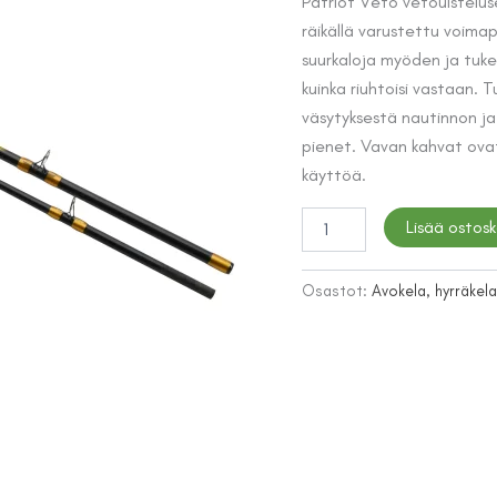
hinta
Patriot Veto vetouistelus
räikällä varustettu voima
oli:
suurkaloja myöden ja tuk
59,00 €
kuinka riuhtoisi vastaan. 
väsytyksestä nautinnon ja
pienet. Vavan kahvat ova
käyttöä.
Patriot
Lisää ostosk
Veto
vetokombo
210cm
Osastot:
Avokela, hyrräkela
määrä