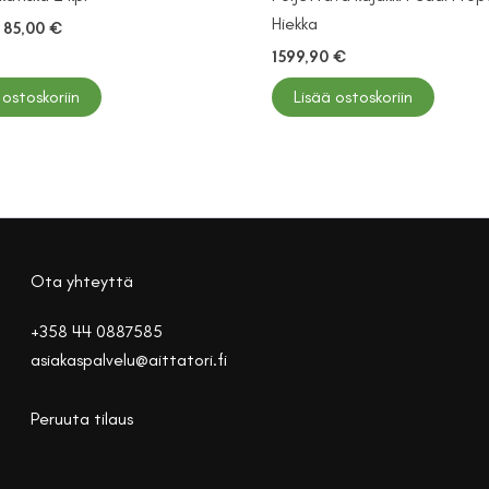
Hiekka
Alkuperäinen
Nykyinen
85,00
€
hinta
hinta
1599,90
€
oli:
on:
99,00 €.
85,00 €.
 ostoskoriin
Lisää ostoskoriin
Ota yhteyttä
+358 44 0887585
asiakaspalvelu@aittatori.fi
Peruuta tilaus