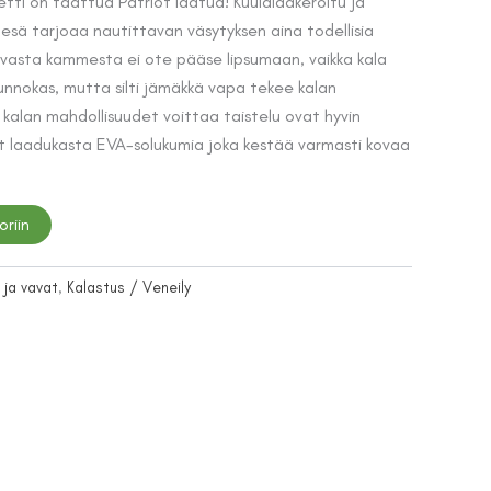
hinta
etti on taattua Patriot laatua! Kuulalaakeroitu ja
pesä tarjoaa nautittavan väsytyksen aina todellisia
on:
evasta kammesta ei ote pääse lipsumaan, vaikka kala
.
45,00 €.
Tunnokas, mutta silti jämäkkä vapa tekee kalan
 kalan mahdollisuudet voittaa taistelu ovat hyvin
t laadukasta EVA-solukumia joka kestää varmasti kovaa
oriin
 ja vavat
,
Kalastus / Veneily