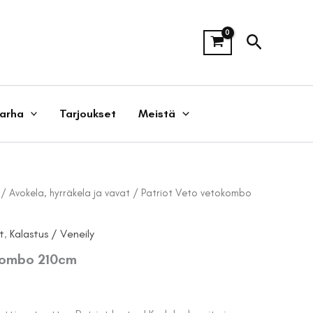
Hae
tarha
Tarjoukset
Meistä
/
Avokela, hyrräkela ja vavat
/ Patriot Veto vetokombo
t
,
Kalastus / Veneily
kombo 210cm
äinen
Nykyinen