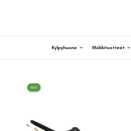
Siirry
sisältöön
Kylpyhuone
Mökkituotteet
Ale!