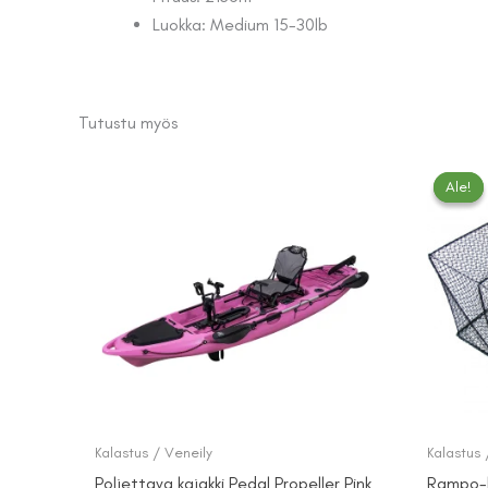
Luokka: Medium 15-30lb
Tutustu myös
Ale!
Ale!
Kalastus / Veneily
Kalastus 
Poljettava kajakki Pedal Propeller Pink
Rampo-k