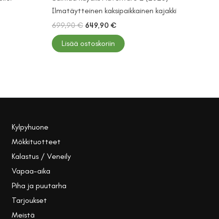
Ilmatäytteinen kaksipaikkainen kajakki
Alkuperäinen
Nykyinen
699,90
€
649,90
€
hinta
hinta
oli:
on:
Lisää ostoskoriin
699,90 €.
649,90 €.
Kylpyhuone
Mökkituotteet
Kalastus / Veneily
Vapaa-aika
Piha ja puutarha
Tarjoukset
Meistä