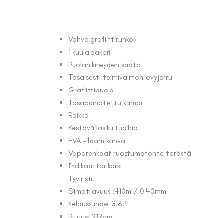
Vahva grafiittirunko
1 kuulalaakeri
Puolan kireyden säätö
Tasaisesti toimiva monilevyjarru
Grafiittipuola
Tasapainotettu kampi
Räikkä
Kestävä lasikuituaihio
EVA -foam kahva
Vaparenkaat ruostumatonta terästä
Indikaattorikärki
Tyviristi.
Siimatilavuus :410m / 0,40mm
Kelaussuhde: 3.8:1
Pituus: 213cm