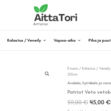
Aittatori
Kalastus / Veneily
Vapaa-aika
Piha ja puu
Etusivu
/
Kalastus / Veneily
210cm
Avokela, hyrräkela ja vava
Patriot Veto veto
Alkuper
59,00
€
45,00
€