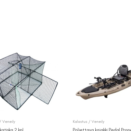
/ Veneily
Kalastus / Veneily
atiska 2 kpl
Poljettava kajakki Pedal Prope