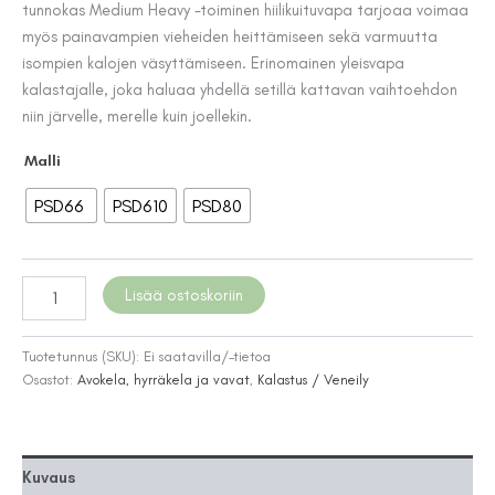
tunnokas Medium Heavy -toiminen hiilikuituvapa tarjoaa voimaa
myös painavampien vieheiden heittämiseen sekä varmuutta
isompien kalojen väsyttämiseen. Erinomainen yleisvapa
kalastajalle, joka haluaa yhdellä setillä kattavan vaihtoehdon
niin järvelle, merelle kuin joellekin.
Malli
PSD66
PSD610
PSD80
Patriot
Lisää ostoskoriin
Shadow
-
avokelacombot
Tuotetunnus (SKU):
Ei saatavilla/-tietoa
määrä
Osastot:
Avokela, hyrräkela ja vavat
,
Kalastus / Veneily
Kuvaus