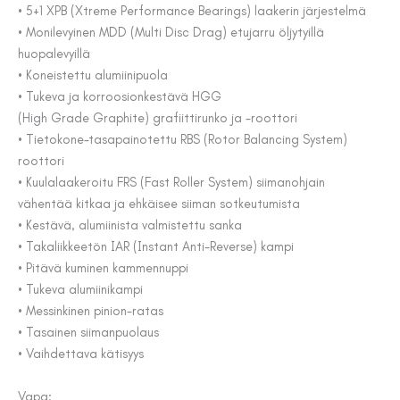
• 5+1 XPB (Xtreme Performance Bearings) laakerin järjestelmä
• Monilevyinen MDD (Multi Disc Drag) etujarru öljytyillä
huopalevyillä
• Koneistettu alumiinipuola
• Tukeva ja korroosionkestävä HGG
(High Grade Graphite) grafiittirunko ja -roottori
• Tietokone-tasapainotettu RBS (Rotor Balancing System)
roottori
• Kuulalaakeroitu FRS (Fast Roller System) siimanohjain
vähentää kitkaa ja ehkäisee siiman sotkeutumista
• Kestävä, alumiinista valmistettu sanka
• Takaliikkeetön IAR (Instant Anti-Reverse) kampi
• Pitävä kuminen kammennuppi
• Tukeva alumiinikampi
• Messinkinen pinion-ratas
• Tasainen siimanpuolaus
• Vaihdettava kätisyys
Vapa: