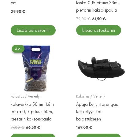
cm
lanka 0,15 pituus 33m,
pietarin kaksoispaula
29,90
€
Alkuperäinen
Nykyinen
72,00
€
61,50
€
hinta
hinta
oli:
on:
Lisää ostoskoriin
Lisää ostoskoriin
72,00 €.
61,50 €.
Ale!
Ale!
Kalastus / Veneily
Kalastus / Veneily
kalaverkko 50mm 1,8m
Apaja Kelluntarengas
lanka 0,17 pituus 60m,
Retkeilyyn tai
pietarin kaksoispaula
kalastukseen
Alkuperäinen
Nykyinen
77,00
€
66,50
€
169,00
€
hinta
hinta