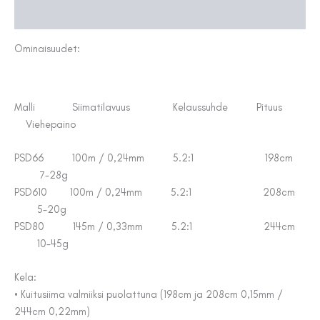
Lisätiedot
Ominaisuudet:
Malli Siimatilavuus Kelaussuhde Pituus
Viehepaino
PSD66 100m / 0,24mm 5.2:1 198cm
7-28g
PSD610 100m / 0,24mm 5.2:1 208cm
5-20g
PSD80 145m / 0,33mm 5.2:1 244cm
10-45g
Kela:
• Kuitusiima valmiiksi puolattuna (198cm ja 208cm 0,15mm /
244cm 0,22mm)