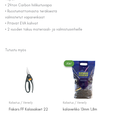
• 24ton Carbon hiilikuituvapa
• Ruostumattomasta teräksestä
valmistetut vaparenkaat
• Pitävät EVA kahvat
• 2 vuoden takuu materiaali- ja valmistusvirheille
Tutustu myös
Ale!
Ale!
Kalastus / Veneily
Kalastus / Veneily
Fiskars FF Kalasakset 22
kalaverkko 13mm 1,8m