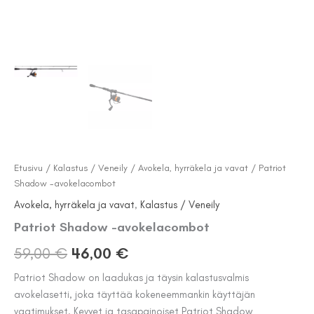
Etusivu
/
Kalastus / Veneily
/
Avokela, hyrräkela ja vavat
/ Patriot
Shadow -avokelacombot
Avokela, hyrräkela ja vavat
,
Kalastus / Veneily
Patriot Shadow -avokelacombot
Alkuperäinen
Nykyinen
59,00
€
46,00
€
hinta
hinta
Patriot Shadow on laadukas ja täysin kalastusvalmis
avokelasetti, joka täyttää kokeneemmankin käyttäjän
oli:
on:
vaatimukset. Kevyet ja tasapainoiset Patriot Shadow