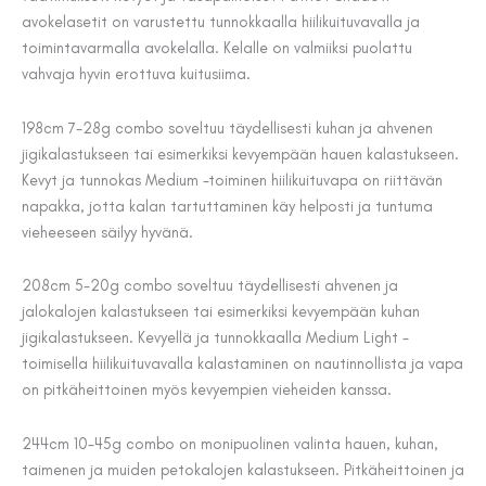
59,00 €.
46,00 €.
avokelasetit on varustettu tunnokkaalla hiilikuituvavalla ja
toimintavarmalla avokelalla. Kelalle on valmiiksi puolattu
vahvaja hyvin erottuva kuitusiima.
198cm 7-28g combo soveltuu täydellisesti kuhan ja ahvenen
jigikalastukseen tai esimerkiksi kevyempään hauen kalastukseen.
Kevyt ja tunnokas Medium -toiminen hiilikuituvapa on riittävän
napakka, jotta kalan tartuttaminen käy helposti ja tuntuma
vieheeseen säilyy hyvänä.
208cm 5-20g combo soveltuu täydellisesti ahvenen ja
jalokalojen kalastukseen tai esimerkiksi kevyempään kuhan
jigikalastukseen. Kevyellä ja tunnokkaalla Medium Light -
toimisella hiilikuituvavalla kalastaminen on nautinnollista ja vapa
on pitkäheittoinen myös kevyempien vieheiden kanssa.
244cm 10-45g combo on monipuolinen valinta hauen, kuhan,
taimenen ja muiden petokalojen kalastukseen. Pitkäheittoinen ja