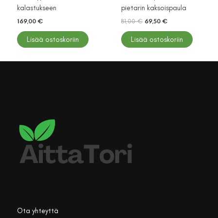
kalastukseen
pietarin kaksoispaula
Alkuperäinen
Nykyinen
169,00
€
81,00
€
69,50
€
hinta
hinta
oli:
on:
Lisää ostoskoriin
Lisää ostoskoriin
81,00 €.
69,50 €.
Ota yhteyttä