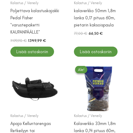
Kalastus / Veneily
Kalastus / Veneily
Poljettava kalastuskajakki
kalaverkko 50mm 1,8m
Pedal Fisher
lanka 0,17 pituus 60m,
”varustepaketti
pietarin kaksoispaula
KAUPANPÄÄLLE”
Alkuperäinen
Nykyinen
77,00
€
66,50
€
hinta
hinta
Alkuperäinen
Nykyinen
1499,90
€
1349,99
€
oli:
on:
hinta
hinta
77,00 €.
66,50 €.
oli:
on:
Lisää ostoskoriin
Lisää ostoskoriin
1499,90 €.
1349,99 €.
Ale!
Ale!
Kalastus / Veneily
Kalastus / Veneily
Apaja Kelluntarengas
Kalaverkko 33mm 1,8m
Retkeilyyn tai
lanka 0,14 pituus 60m,