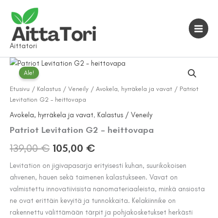
Siirry
sisältöön
Aittatori
Ale!
Etusivu
/
Kalastus / Veneily
/
Avokela, hyrräkela ja vavat
/ Patriot
Levitation G2 – heittovapa
Avokela, hyrräkela ja vavat
,
Kalastus / Veneily
Patriot Levitation G2 – heittovapa
Alkuperäinen
Nykyinen
139,00
€
105,00
€
hinta
hinta
Levitation on jigivapasarja erityisesti kuhan, suurikokoisen
ahvenen, hauen sekä taimenen kalastukseen. Vavat on
oli:
on:
valmistettu innovatiivisista nanomateriaaleista, minkä ansiosta
139,00 €.
105,00 €.
ne ovat erittäin kevyitä ja tunnokkaita. Kelakiinnike on
rakennettu välittämään tärpit ja pohjakosketukset herkästi