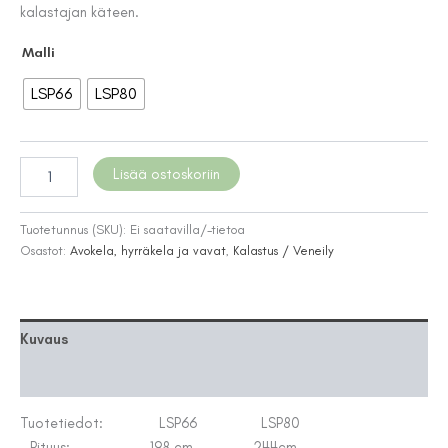
kalastajan käteen.
Malli
LSP66
LSP80
Patriot
Lisää ostoskoriin
Levitation
G2
-
Tuotetunnus (SKU):
Ei saatavilla/-tietoa
heittovapa
Osastot:
Avokela, hyrräkela ja vavat
,
Kalastus / Veneily
määrä
Kuvaus
Lisätiedot
Tuotetiedot: LSP66 LSP80
– Pituus: 198 cm 244cm