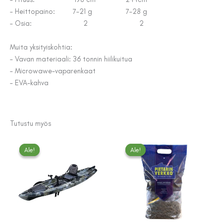
– Heittopaino: 7–21 g 7–28 g
– Osia: 2 2
Muita yksityiskohtia:
– Vavan materiaali: 36 tonnin hiilikuitua
– Microwawe-vaparenkaat
– EVA-kahva
Tutustu myös
Ale!
Ale!
Ale!
Ale!