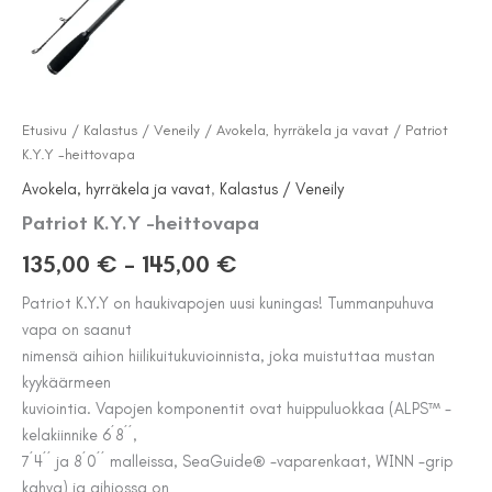
Etusivu
/
Kalastus / Veneily
/
Avokela, hyrräkela ja vavat
/ Patriot
K.Y.Y -heittovapa
Avokela, hyrräkela ja vavat
,
Kalastus / Veneily
Patriot K.Y.Y -heittovapa
Hintaluokka:
135,00
€
–
145,00
€
135,00 €
Patriot K.Y.Y on haukivapojen uusi kuningas! Tummanpuhuva
vapa on saanut
-
nimensä aihion hiilikuitukuvioinnista, joka muistuttaa mustan
145,00 €
kyykäärmeen
kuviointia. Vapojen komponentit ovat huippuluokkaa (ALPS™ -
kelakiinnike 6´8´´,
7´4´´ ja 8´0´´ malleissa, SeaGuide® -vaparenkaat, WINN -grip
kahva) ja aihiossa on