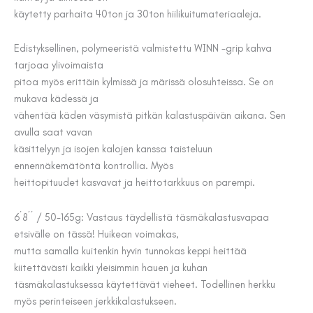
käytetty parhaita 40ton ja 30ton hiilikuitumateriaaleja.
Edistyksellinen, polymeeristä valmistettu WINN -grip kahva
tarjoaa ylivoimaista
pitoa myös erittäin kylmissä ja märissä olosuhteissa. Se on
mukava kädessä ja
vähentää käden väsymistä pitkän kalastuspäivän aikana. Sen
avulla saat vavan
käsittelyyn ja isojen kalojen kanssa taisteluun
ennennäkemätöntä kontrollia. Myös
heittopituudet kasvavat ja heittotarkkuus on parempi.
6´8´´ / 50-165g: Vastaus täydellistä täsmäkalastusvapaa
etsivälle on tässä! Huikean voimakas,
mutta samalla kuitenkin hyvin tunnokas keppi heittää
kiitettävästi kaikki yleisimmin hauen ja kuhan
täsmäkalastuksessa käytettävät vieheet. Todellinen herkku
myös perinteiseen jerkkikalastukseen.