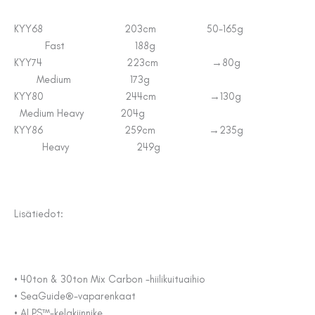
KYY68 203cm 50-165g
Fast 188g
KYY74 223cm →80g
Medium 173g
KYY80 244cm →130g
Medium Heavy 204g
KYY86 259cm →235g
Heavy 249g
Lisätiedot:
• 40ton & 30ton Mix Carbon -hiilikuituaihio
• SeaGuide®-vaparenkaat
• ALPS™-kelakiinnike