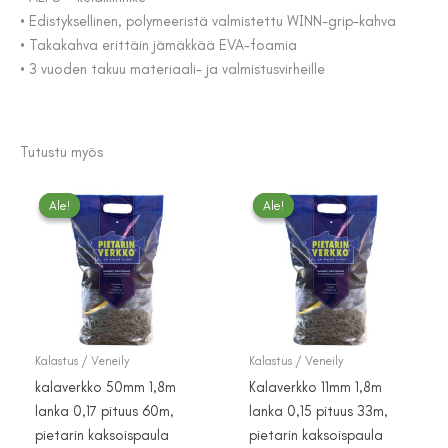
• Edistyksellinen, polymeeristä valmistettu WINN-grip-kahva
• Takakahva erittäin jämäkkää EVA-foamia
• 3 vuoden takuu materiaali- ja valmistusvirheille
Tutustu myös
Ale!
Ale!
Ale!
Ale!
Kalastus / Veneily
Kalastus / Veneily
kalaverkko 50mm 1,8m
Kalaverkko 11mm 1,8m
lanka 0,17 pituus 60m,
lanka 0,15 pituus 33m,
pietarin kaksoispaula
pietarin kaksoispaula