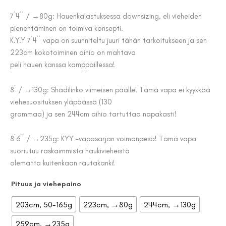
7´4´´ / →80g: Hauenkalastuksessa downsizing, eli vieheiden
pienentäminen on toimiva konsepti.
K.Y.Y 7´4´´ vapa on suunniteltu juuri tähän tarkoitukseen ja sen
223cm kokotoiminen aihio on mahtava
peli hauen kanssa kamppaillessa!
8´ / →130g: Shädilinko viimeisen päälle! Tämä vapa ei kyykkää
viehesuosituksen yläpäässä (130
grammaa) ja sen 244cm aihio tartuttaa napakasti!
8´6´´ / →235g: KYY -vapasarjan voimanpesä! Tämä vapa
suoriutuu raskaimmista haukivieheistä
olematta kuitenkaan rautakanki!
Pituus ja viehepaino
203cm, 50-165g
223cm, →80g
244cm, →130g
259cm, →235g