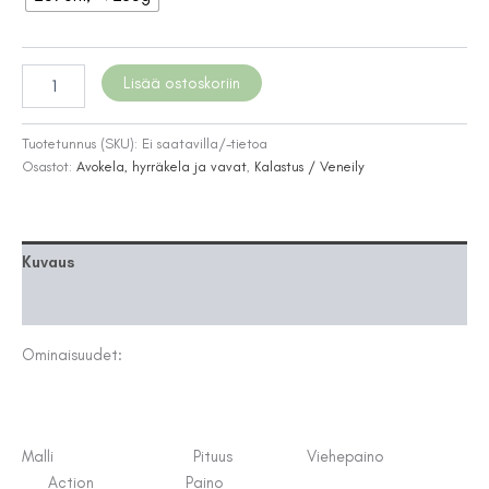
Patriot
Lisää ostoskoriin
K.Y.Y
-
heittovapa
Tuotetunnus (SKU):
Ei saatavilla/-tietoa
määrä
Osastot:
Avokela, hyrräkela ja vavat
,
Kalastus / Veneily
Kuvaus
Lisätiedot
Ominaisuudet:
Malli Pituus Viehepaino
Action Paino