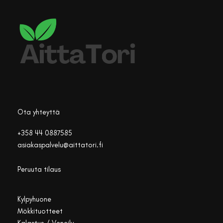
Ota yhteyttä
+358 44 0887585
asiakaspalvelu@aittatori.fi
Peruuta tilaus
Kylpyhuone
Mökkituotteet