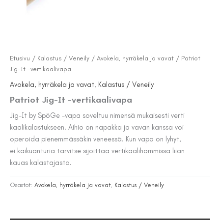
Etusivu
/
Kalastus / Veneily
/
Avokela, hyrräkela ja vavat
/ Patriot
Jig-It -vertikaalivapa
Avokela, hyrräkela ja vavat
,
Kalastus / Veneily
Patriot Jig-It -vertikaalivapa
Jig-It by SpöGe -vapa soveltuu nimensä mukaisesti verti
kaalikalastukseen. Aihio on napakka ja vavan kanssa voi
operoida pienemmässäkin veneessä. Kun vapa on lyhyt,
ei kaikuanturia tarvitse sijoittaa vertikaalihommissa liian
kauas kalastajasta.
Osastot:
Avokela, hyrräkela ja vavat
,
Kalastus / Veneily