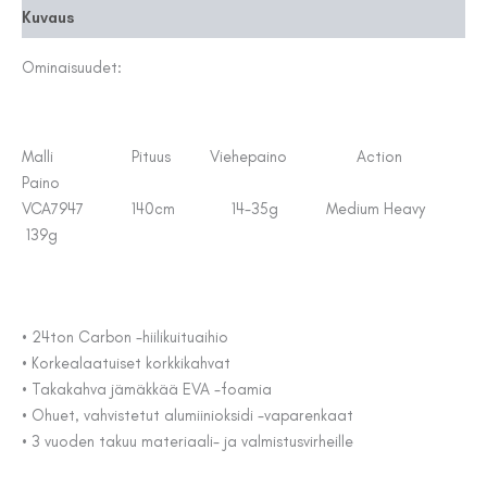
Kuvaus
Ominaisuudet:
Malli Pituus Viehepaino Action
Paino
VCA7947 140cm 14-35g Medium Heavy
139g
• 24ton Carbon -hiilikuituaihio
• Korkealaatuiset korkkikahvat
• Takakahva jämäkkää EVA -foamia
• Ohuet, vahvistetut alumiinioksidi -vaparenkaat
• 3 vuoden takuu materiaali- ja valmistusvirheille