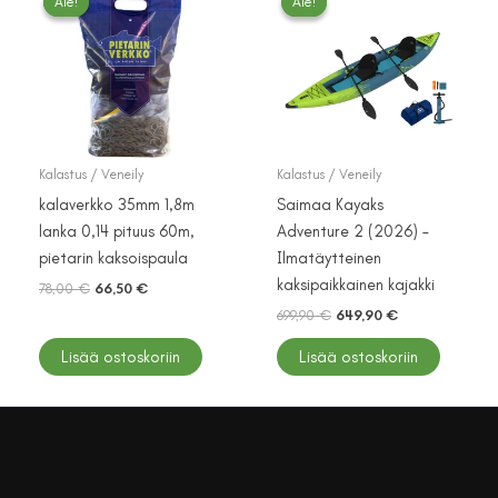
Ale!
Ale!
Ale!
Ale!
Kalastus / Veneily
Kalastus / Veneily
kalaverkko 35mm 1,8m
Saimaa Kayaks
lanka 0,14 pituus 60m,
Adventure 2 (2026) –
pietarin kaksoispaula
Ilmatäytteinen
kaksipaikkainen kajakki
Alkuperäinen
Nykyinen
78,00
€
66,50
€
hinta
hinta
Alkuperäinen
Nykyinen
699,90
€
649,90
€
oli:
on:
hinta
hinta
78,00 €.
66,50 €.
oli:
on:
Lisää ostoskoriin
Lisää ostoskoriin
699,90 €.
649,90 €.