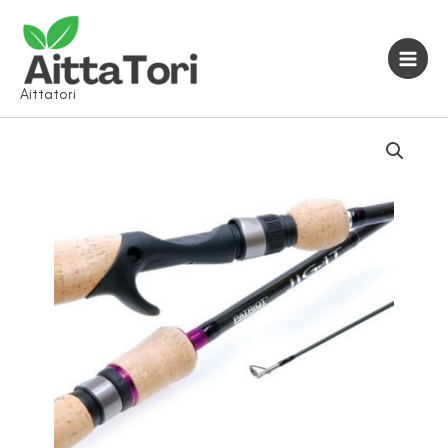
Siirry
sisältöön
Aittatori