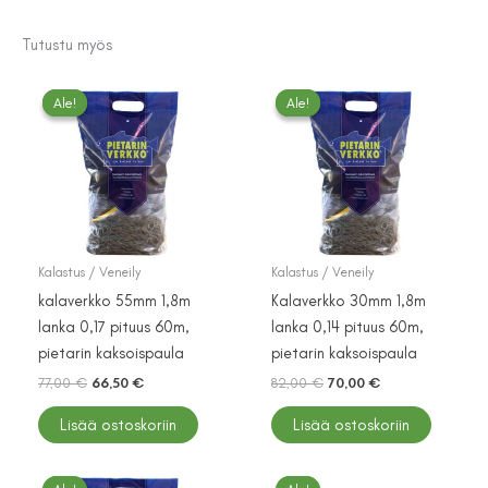
Tutustu myös
Ale!
Ale!
Ale!
Ale!
Kalastus / Veneily
Kalastus / Veneily
kalaverkko 55mm 1,8m
Kalaverkko 30mm 1,8m
lanka 0,17 pituus 60m,
lanka 0,14 pituus 60m,
pietarin kaksoispaula
pietarin kaksoispaula
Alkuperäinen
Nykyinen
Alkuperäinen
Nykyinen
77,00
€
66,50
€
82,00
€
70,00
€
hinta
hinta
hinta
hinta
oli:
on:
oli:
on:
Lisää ostoskoriin
Lisää ostoskoriin
77,00 €.
66,50 €.
82,00 €.
70,00 €.