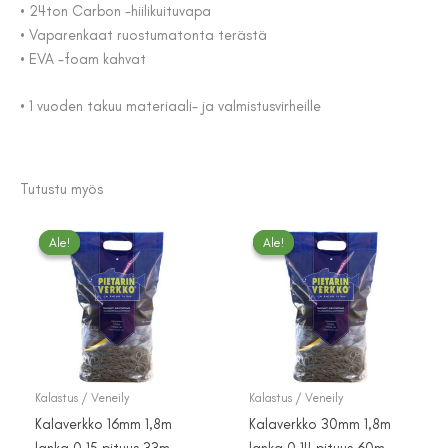
• 24ton Carbon -hiilikuituvapa
• Vaparenkaat ruostumatonta terästä
• EVA -foam kahvat
• 1 vuoden takuu materiaali- ja valmistusvirheille
Tutustu myös
Ale!
Ale!
Ale!
Ale!
Kalastus / Veneily
Kalastus / Veneily
Kalaverkko 16mm 1,8m
Kalaverkko 30mm 1,8m
lanka 0,15 pituus 33m,
lanka 0,14 pituus 60m,