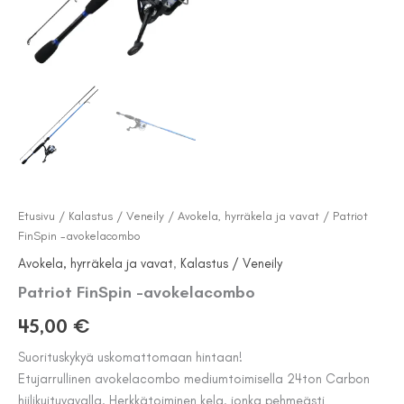
Etusivu
/
Kalastus / Veneily
/
Avokela, hyrräkela ja vavat
/ Patriot
FinSpin -avokelacombo
Avokela, hyrräkela ja vavat
,
Kalastus / Veneily
Patriot FinSpin -avokelacombo
45,00
€
Suorituskykyä uskomattomaan hintaan!
Etujarrullinen avokelacombo mediumtoimisella 24ton Carbon
hiilikuituvavalla. Herkkätoiminen kela, jonka pehmeästi