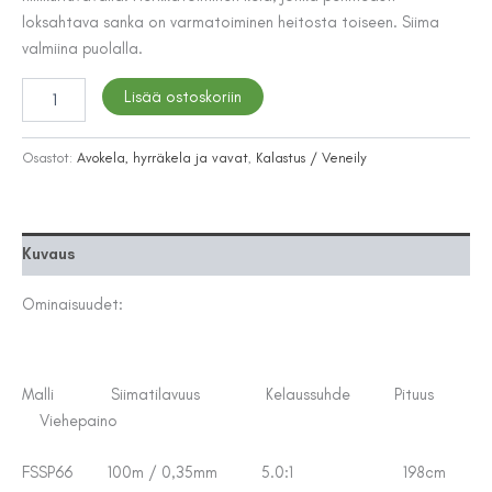
loksahtava sanka on varmatoiminen heitosta toiseen. Siima
valmiina puolalla.
Patriot
Lisää ostoskoriin
FinSpin
-
avokelacombo
Osastot:
Avokela, hyrräkela ja vavat
,
Kalastus / Veneily
määrä
Kuvaus
Ominaisuudet:
Malli Siimatilavuus Kelaussuhde Pituus
Viehepaino
FSSP66 100m / 0,35mm 5.0:1 198cm