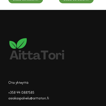
77,00 €.
65,50 €.
Ota yhteyttä
+358 44 0887585
asiakaspalvelu@aittatori.fi