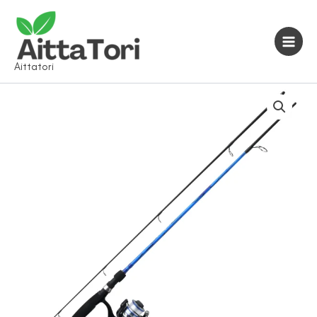
Siirry
sisältöön
Aittatori