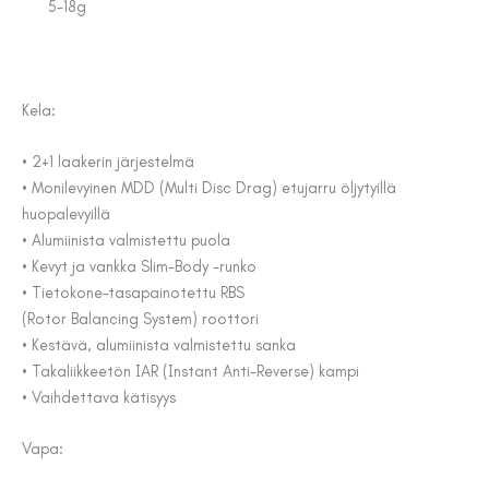
5-18g
Kela:
• 2+1 laakerin järjestelmä
• Monilevyinen MDD (Multi Disc Drag) etujarru öljytyillä
huopalevyillä
• Alumiinista valmistettu puola
• Kevyt ja vankka Slim-Body -runko
• Tietokone-tasapainotettu RBS
(Rotor Balancing System) roottori
• Kestävä, alumiinista valmistettu sanka
• Takaliikkeetön IAR (Instant Anti-Reverse) kampi
• Vaihdettava kätisyys
Vapa: