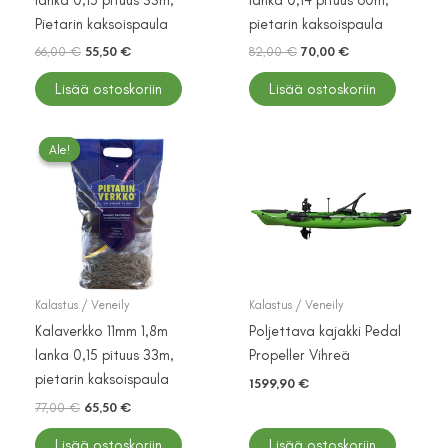
Pietarin kaksoispaula
pietarin kaksoispaula
Alkuperäinen
Nykyinen
Alkuperäinen
Nykyinen
66,00
€
55,50
€
82,00
€
70,00
€
hinta
hinta
hinta
hinta
oli:
on:
oli:
on:
Lisää ostoskoriin
Lisää ostoskoriin
66,00 €.
55,50 €.
82,00 €.
70,00 €.
Ale!
Ale!
Kalastus / Veneily
Kalastus / Veneily
Kalaverkko 11mm 1,8m
Poljettava kajakki Pedal
lanka 0,15 pituus 33m,
Propeller Vihreä
pietarin kaksoispaula
1599,90
€
Alkuperäinen
Nykyinen
77,00
€
65,50
€
hinta
hinta
oli:
on:
Lisää ostoskoriin
Lisää ostoskoriin