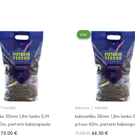
Ale!
Ale!
/ Veneily
Kalastus / Veneily
kko 30mm 1,8m lanka 0,14
kalaverkko 38mm 1,8m lanka 0
0m, pietarin kaksoispaula
pituus 60m, pietarin kaksoisp
Alkuperäinen
Nykyinen
Alkuperäinen
Nykyinen
70,00
€
77,00
€
66,50
€