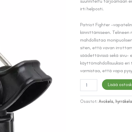
suunniteltu tarjoamaan er
oli:
irti helposti.
26,00 €
Patriot Fighter -vapateli
kiinnittämiseen. Telineen 
mahdollistaa monipuolise
siten, että vavan irrotta
säädettävissä sekä sivu- 
käyttömahdollisuuksia eri t
varmistaa, että vapa pysyy
Patriot
Lisää ostosk
Fighter
vapateline
määrä
Osastot:
Avokela, hyrräkela