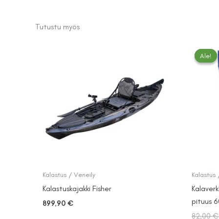
Tutustu myös
Ale!
Ale!
Kalastus / Veneily
Kalastus 
Kalastuskajakki Fisher
Kalaver
pituus 6
899,90
€
82,00
€