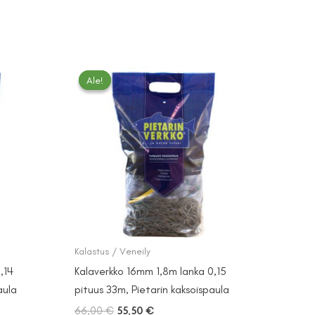
Ale!
Ale!
Kalastus / Veneily
,14
Kalaverkko 16mm 1,8m lanka 0,15
aula
pituus 33m, Pietarin kaksoispaula
Alkuperäinen
Nykyinen
66,00
€
55,50
€