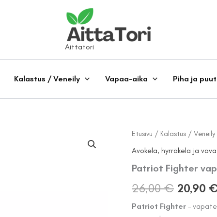
Aittatori
Kalastus / Veneily
Vapaa-aika
Piha ja puu
Etusivu
/
Kalastus / Veneily
Avokela, hyrräkela ja vava
Patriot Fighter va
Alkupe
26,00
€
20,90
hinta
Patriot Fighter
– vapatel