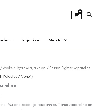
Hae
tarha
Tarjoukset
Meistä
/
Avokela, hyrräkela ja vavat
/ Patriot Fighter vapateline
t
,
Kalastus / Veneily
pateline
räinen
Nykyinen
€
hinta
ine. Mukana kaide- ja tasokiinnike. Tämä vapateline on