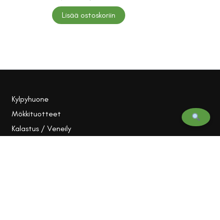
hinta
hinta
oli:
on:
Lisää ostoskoriin
66,00 €.
55,50 €.
Kylpyhuone
Mökkituotteet
Kalastus / Veneily
Vapaa-aika
Piha ja puutarha
Tarjoukset
Meistä