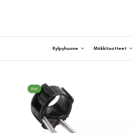
Siirry
sisältöön
Kylpyhuone
Mökkituotteet
Ale!