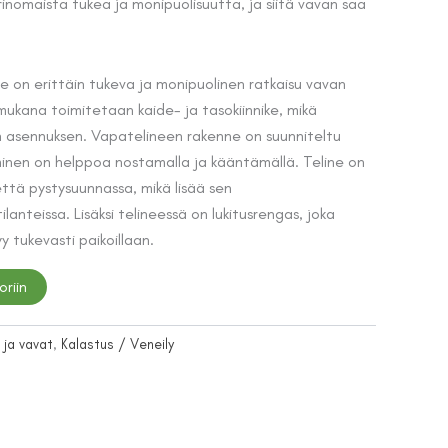
inomaista tukea ja monipuolisuutta, ja siitä vavan saa
on:
.
20,90 €.
ne on erittäin tukeva ja monipuolinen ratkaisu vavan
mukana toimitetaan kaide- ja tasokiinnike, mikä
n asennuksen. Vapatelineen rakenne on suunniteltu
minen on helppoa nostamalla ja kääntämällä. Teline on
että pystysuunnassa, mikä lisää sen
ilanteissa. Lisäksi telineessä on lukitusrengas, joka
 tukevasti paikoillaan.
oriin
 ja vavat
,
Kalastus / Veneily