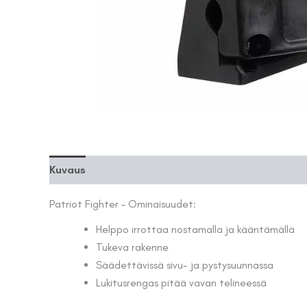
Kuvaus
Patriot Fighter – Ominaisuudet:
Helppo irrottaa nostamalla ja kääntämällä
Tukeva rakenne
Säädettävissä sivu- ja pystysuunnassa
Lukitusrengas pitää vavan telineessä