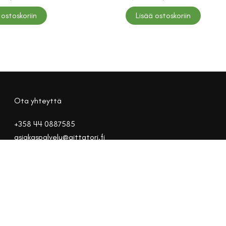
hinta
hinta
hinta
hinta
oli:
on:
oli:
on:
 ostoskoriin
Lisää ostoskoriin
82,00 €.
70,00 €.
77,00 €.
66,50 €.
Ota yhteyttä
+358 44 0887585
asiakaspalvelu@aittatori.fi
Peruuta tilaus