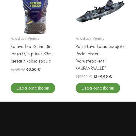
Kalastus / Veneily
Kalastus / Veneily
Kalaverkko 12mm 1,8m
Poljettava kalastuskajakki
lanka 0,15 pituus 33m,
Pedal Fisher
pietarin kaksoispaula
”varustepaketti
KAUPANPÄÄLLE”
Alkuperäinen
Nykyinen
75,00
€
63,50
€
hinta
hinta
Alkuperäinen
Nykyinen
1499,90
€
1349,99
€
oli:
on:
hinta
hinta
75,00 €.
63,50 €.
oli:
on:
Lisää ostoskoriin
Lisää ostoskoriin
1499,90 €.
1349,99 €.