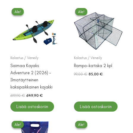
Ale!
Ale!
Ale!
Ale!
Kalastus / Veneily
Kalastus / Veneily
Saimaa Kayaks
Rampo-katiska 2 kpl
Adventure 2 (2026) –
Alkuperäinen
Nykyinen
99,00
€
85,00
€
hinta
hinta
Ilmatäytteinen
oli:
on:
kaksipaikkainen kajakki
99,00 €.
85,00 €.
Alkuperäinen
Nykyinen
699,90
€
649,90
€
hinta
hinta
oli:
on:
Lisää ostoskoriin
Lisää ostoskoriin
699,90 €.
649,90 €.
Ale!
Ale!
Ale!
Ale!