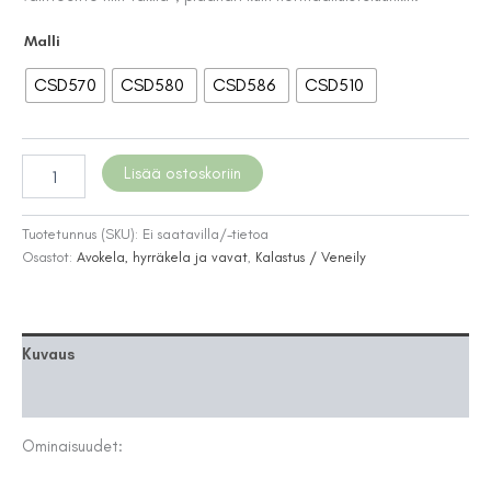
40,00 €
Malli
CSD570
CSD580
CSD586
CSD510
Patriot
Lisää ostoskoriin
Corestick
Trolling
-
Tuotetunnus (SKU):
Ei saatavilla/-tietoa
uisteluvavat
Osastot:
Avokela, hyrräkela ja vavat
,
Kalastus / Veneily
määrä
Kuvaus
Lisätiedot
Ominaisuudet: