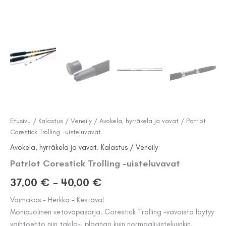
Etusivu
/
Kalastus / Veneily
/
Avokela, hyrräkela ja vavat
/ Patriot
Corestick Trolling -uisteluvavat
Avokela, hyrräkela ja vavat
,
Kalastus / Veneily
Patriot Corestick Trolling -uisteluvavat
Hintaluokka:
37,00
€
–
40,00
€
37,00 €
Voimakas – Herkkä – Kestävä!
Monipuolinen vetovapasarja. Corestick Trolling -vavoista löytyy
-
vaihtoehto niin takila-, plaanari kuin normaaliuisteluunkin.