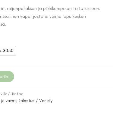
65,00 €
tin, ruijanpallaksen ja piikkikampelan taltutukseen.
-
issallinen vapa, josta ei voima lopu kesken
75,00 €
sä.
-3050
oriin
villa/-tietoa
 ja vavat
,
Kalastus / Veneily