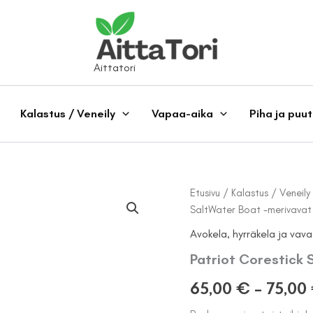
Aittatori
Kalastus / Veneily
Vapaa-aika
Piha ja puu
Etusivu
/
Kalastus / Veneily
SaltWater Boat -merivavat
Avokela, hyrräkela ja vava
Patriot Corestick 
65,00
€
–
75,00