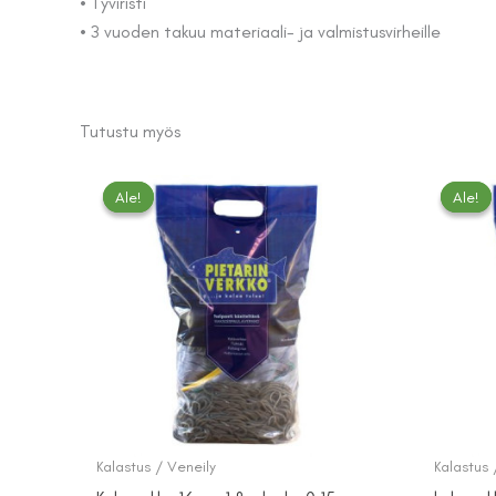
• Tyviristi
• 3 vuoden takuu materiaali- ja valmistusvirheille
Tutustu myös
Ale!
Ale!
Ale!
Ale!
Kalastus / Veneily
Kalastus 