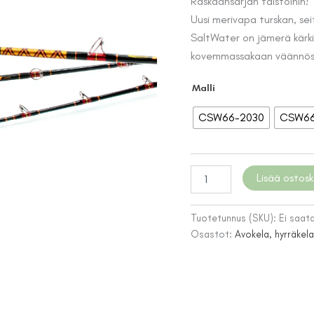
Raskaansarjan taistoihin!
Uusi merivapa turskan, sei
SaltWater on jämerä kärkir
kovemmassakaan väännös
Malli
CSW66-2030
CSW66
Patriot
Lisää ostosk
Corestick
SaltWater
Boat
Tuotetunnus (SKU):
Ei saata
-
Osastot:
Avokela, hyrräkela
merivavat
määrä