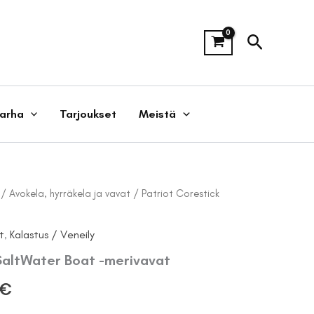
Hae
tarha
Tarjoukset
Meistä
/
Avokela, hyrräkela ja vavat
/ Patriot Corestick
t
,
Kalastus / Veneily
SaltWater Boat -merivavat
Hintaluokka:
€