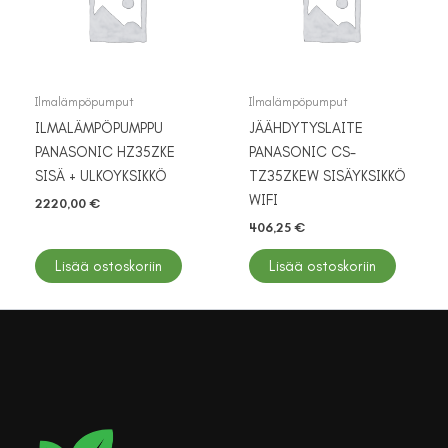
Ilmalämpöpumput
Ilmalämpöpumput
ILMALÄMPÖPUMPPU
JÄÄHDYTYSLAITE
PANASONIC HZ35ZKE
PANASONIC CS-
SISÄ + ULKOYKSIKKÖ
TZ35ZKEW SISÄYKSIKKÖ
WIFI
2220,00
€
406,25
€
Lisää ostoskoriin
Lisää ostoskoriin