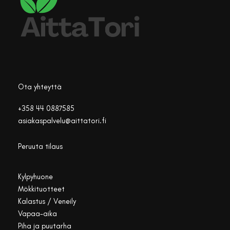
Ota yhteyttä
+358 44 0887585
asiakaspalvelu@aittatori.fi
Peruuta tilaus
Kylpyhuone
Mökkituotteet
Kalastus / Veneily
Vapaa-aika
Piha ja puutarha