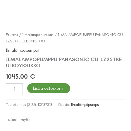
Etusivu
/
Ilmalämpöpumput
/ ILMALÄMPÖPUMPPU PANASONIC CU-
LZ25TKE ULKOYKSIKKÖ
Ilmalämpöpumput
ILMALÄMPÖPUMPPU PANASONIC CU-LZ25TKE
ULKOYKSIKKÖ
1045,00
€
ILMALÄMPÖPUMPPU
Lisää ostoskoriin
PANASONIC
CU-
LZ25TKE
Tuotetunnus (SKU):
K2137313
Osasto:
Ilmalämpöpumput
ULKOYKSIKKÖ
määrä
Tutustu myös