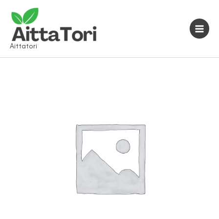
Siirry
sisältöön
Aittatori