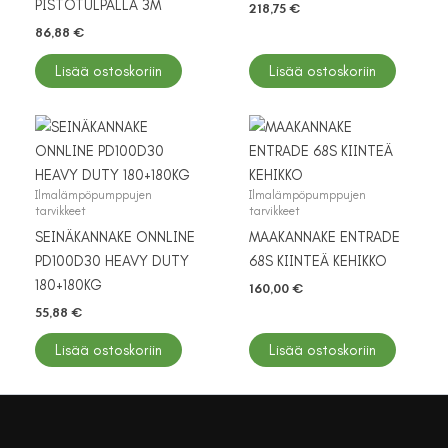
PISTOTULPALLA 3M
218,75
€
86,88
€
Lisää ostoskoriin
Lisää ostoskoriin
Ilmalämpöpumppujen
Ilmalämpöpumppujen
tarvikkeet
tarvikkeet
SEINÄKANNAKE ONNLINE
MAAKANNAKE ENTRADE
PD100D30 HEAVY DUTY
68S KIINTEÄ KEHIKKO
180+180KG
160,00
€
55,88
€
Lisää ostoskoriin
Lisää ostoskoriin