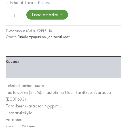
liitin hankittava erikseen.
SULATUSVESIALLAS
Lisää ostoskoriin
TECNOSYSTEMI
BLUE
RIVER
Tuotetunnus (SKU):
K2145410
1250X500
Osasto:
Ilmalämpöpumppujen tarvikkeet
määrä
Kuvaus
Lisätiedot
Tekniset ominaisuudet
Tuoteluokka (ETIM)
Ilmastointilaitteen tarvikkeet/varaosat
(EC011603)
Tarvikkeen/varaosan tyyppi
muu
Lisätarvike
kyllä
Varaosa
ei
Korkeus
1250 mm