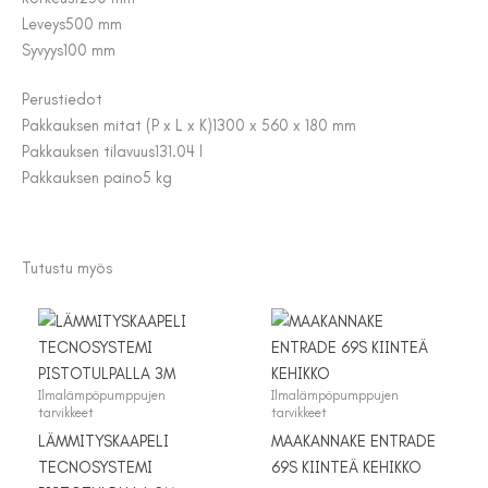
Leveys
500 mm
Syvyys
100 mm
Perustiedot
Pakkauksen mitat (P x L x K)
1300 x 560 x 180 mm
Pakkauksen tilavuus
131.04 l
Pakkauksen paino
5 kg
Tutustu myös
Ilmalämpöpumppujen
Ilmalämpöpumppujen
tarvikkeet
tarvikkeet
LÄMMITYSKAAPELI
MAAKANNAKE ENTRADE
TECNOSYSTEMI
69S KIINTEÄ KEHIKKO