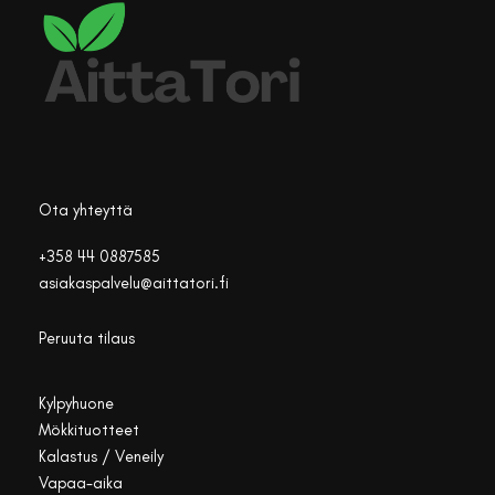
Ota yhteyttä
+358 44 0887585
asiakaspalvelu@aittatori.fi
Peruuta tilaus
Kylpyhuone
Mökkituotteet
Kalastus / Veneily
Vapaa-aika