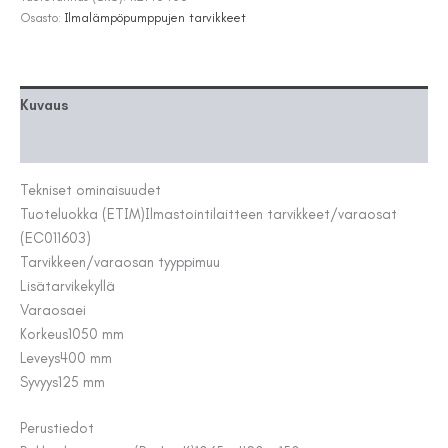
1050X400
Osasto:
Ilmalämpöpumppujen tarvikkeet
määrä
Kuvaus
Lisätiedot
Tekniset ominaisuudet
Tuoteluokka (ETIM)
Ilmastointilaitteen tarvikkeet/varaosat
(EC011603)
Tarvikkeen/varaosan tyyppi
muu
Lisätarvike
kyllä
Varaosa
ei
Korkeus
1050 mm
Leveys
400 mm
Syvyys
125 mm
Perustiedot