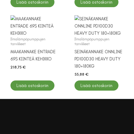
Lisää ostoskoriin
Lisää ostoskoriin
Ilmalämpöpumppujen
Ilmalämpöpumppujen
tarvikkeet
tarvikkeet
MAAKANNAKE ENTRADE
SEINÄKANNAKE ONNLINE
69S KIINTEÄ KEHIKKO
PD100D30 HEAVY DUTY
180+180KG
218,75
€
55,88
€
Lisää ostoskoriin
Lisää ostoskoriin