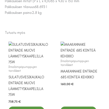
Pakkauksen mitat (P x L x K)
1065 x 430 x 150 mm
Pakkauksen tilavuus
68.693 l
Pakkauksen paino
2.8 kg
Tutustu myös
Ilmalämpöpumppujen
tarvikkeet
Ilmalämpöpumppujen
tarvikkeet
MAAKANNAKE ENTRADE
SULATUSVESIKAUKALO
68S KIINTEÄ KEHIKKO
ENTRADE MUOVI
160,00
€
LÄMMITYSKAAPELILLA
75W
758,75
€