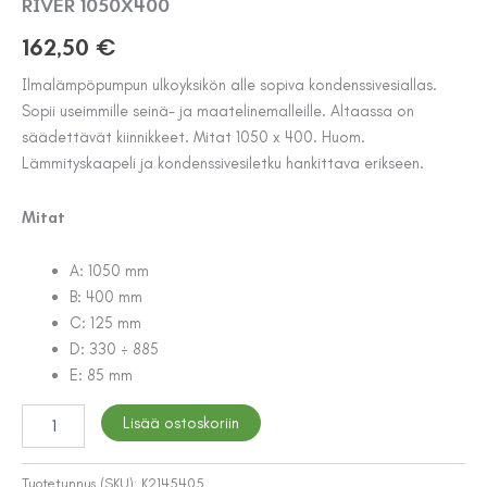
RIVER 1050X400
162,50
€
Ilmalämpöpumpun ulkoyksikön alle sopiva kondenssivesiallas.
Sopii useimmille seinä- ja maatelinemalleille. Altaassa on
säädettävät kiinnikkeet. Mitat 1050 x 400. Huom.
Lämmityskaapeli ja kondenssivesiletku hankittava erikseen.
Mitat
A: 1050 mm
B: 400 mm
C: 125 mm
D: 330 ÷ 885
E: 85 mm
SULATUSVESIALLAS
Lisää ostoskoriin
TECNOSYSTEMI
BLUE
RIVER
Tuotetunnus (SKU):
K2145405