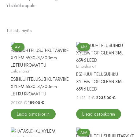
Yksikkö
kappale
Tutustu myös
Ale!
Ale!
Ale!
Ale!
Erikoishanat
Erikoishanat
ESIHUUHTELUSUIHKU
ESIHUUHTELUSUIHKUTARVIKE
XYLEM TOP CLEAN 316L
XYLEM 6530-3/800mm
6546 LEED
LETKU KROMATTU
Alkuperäinen
Nykyinen
2423,41
€
2235,00
€
Alkuperäinen
Nykyinen
207,08
€
189,00
€
hinta
hinta
hinta
hinta
oli:
on:
oli:
on:
2423,41 €.
2235,00 €.
Lisää ostoskoriin
Lisää ostoskoriin
207,08 €.
189,00 €.
Ale!
Ale!