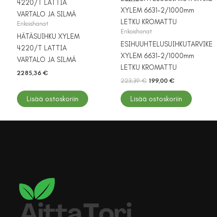
Erikoishanat
Erikoishanat
HÄTÄSUIHKU XYLEM
ESIHUUHTELUSUIHKUTARVIKE
4220/T LATTIA
XYLEM 6631-2/1000mm
VARTALO JA SILMÄ
LETKU KROMATTU
2285,36
€
Alkuperäinen
Nykyinen
223,39
€
199,00
€
hinta
hinta
oli:
on:
Lisää ostoskoriin
Lisää ostoskoriin
223,39 €.
199,00 €.