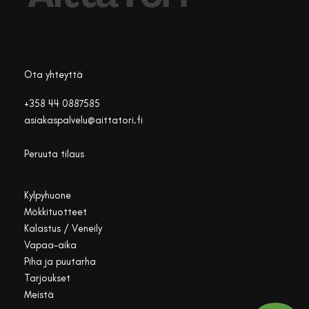
Ota yhteyttä
+358 44 0887585
asiakaspalvelu@aittatori.fi
Peruuta tilaus
Kylpyhuone
Mökkituotteet
Kalastus / Veneily
Vapaa-aika
Piha ja puutarha
Tarjoukset
Meistä