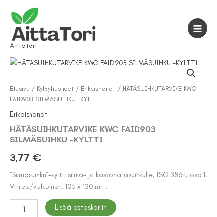
Siirry
sisältöön
Aittatori
Etusivu
/
Kylpyhuoneet
/
Erikoishanat
/ HÄTÄSUIHKUTARVIKE KWC
FAID903 SILMÄSUIHKU -KYLTTI
Erikoishanat
HÄTÄSUIHKUTARVIKE KWC FAID903
SILMÄSUIHKU -KYLTTI
3,77
€
”Silmäsuihku”-kyltti silmä- ja kasvohätäsuihkulle, ISO 3864, osa 1.
Vihreä/valkoinen, 105 x 130 mm.
HÄTÄSUIHKUTARVIKE
Lisää ostoskoriin
KWC