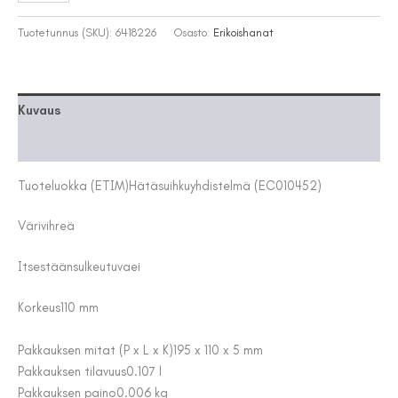
FAID903
SILMÄSUIHKU
Tuotetunnus (SKU):
6418226
Osasto:
Erikoishanat
-
KYLTTI
määrä
Kuvaus
Lisätiedot
Tuoteluokka (ETIM)
Hätäsuihkuyhdistelmä (EC010452)
Väri
vihreä
Itsestäänsulkeutuva
ei
Korkeus
110 mm
Pakkauksen mitat (P x L x K)
195 x 110 x 5 mm
Pakkauksen tilavuus
0.107 l
Pakkauksen paino
0.006 kg