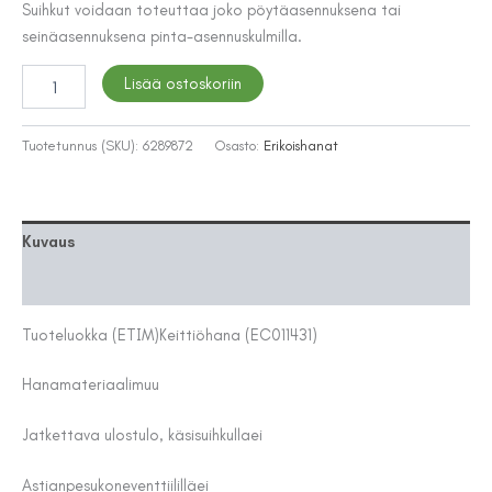
207,08 €.
189,00 €.
Suihkut voidaan toteuttaa joko pöytäasennuksena tai
seinäasennuksena pinta-asennuskulmilla.
ESIHUUHTELUSUIHKUTARVIKE
Lisää ostoskoriin
XYLEM
6530-
3/800mm
Tuotetunnus (SKU):
6289872
Osasto:
Erikoishanat
LETKU
KROMATTU
määrä
Kuvaus
Lisätiedot
Tuoteluokka (ETIM)
Keittiöhana (EC011431)
Hanamateriaali
muu
Jatkettava ulostulo, käsisuihkulla
ei
Astianpesukoneventtiilillä
ei