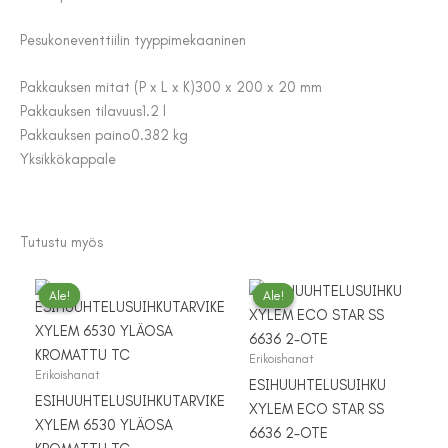
Pesukoneventtiilin tyyppi
mekaaninen
Pakkauksen mitat (P x L x K)
300 x 200 x 20 mm
Pakkauksen tilavuus
1.2 l
Pakkauksen paino
0.382 kg
Yksikkö
kappale
Tutustu myös
Ale!
Ale!
Ale!
Ale!
Erikoishanat
Erikoishanat
ESIHUUHTELUSUIHKU
ESIHUUHTELUSUIHKUTARVIKE
XYLEM ECO STAR SS
XYLEM 6530 YLÄOSA
6636 2-OTE