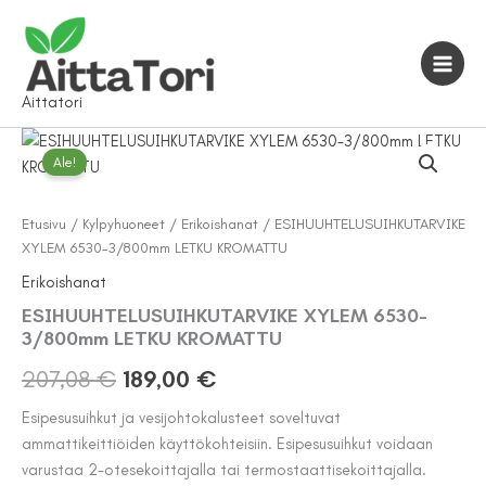
Siirry
sisältöön
Aittatori
Ale!
Etusivu
/
Kylpyhuoneet
/
Erikoishanat
/ ESIHUUHTELUSUIHKUTARVIKE
XYLEM 6530-3/800mm LETKU KROMATTU
Erikoishanat
ESIHUUHTELUSUIHKUTARVIKE XYLEM 6530-
3/800mm LETKU KROMATTU
Alkuperäinen
Nykyinen
207,08
€
189,00
€
hinta
hinta
Esipesusuihkut ja vesijohtokalusteet soveltuvat
ammattikeittiöiden käyttökohteisiin. Esipesusuihkut voidaan
oli:
on:
varustaa 2-otesekoittajalla tai termostaattisekoittajalla.