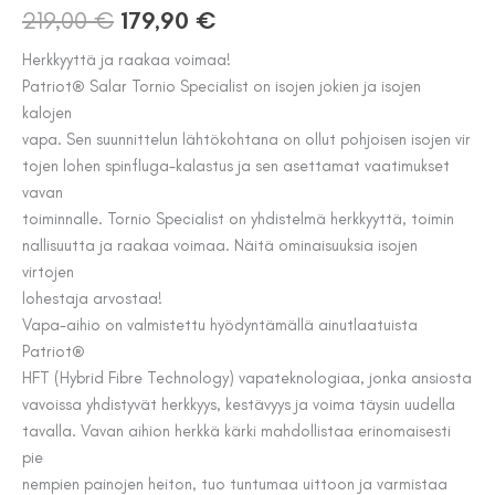
Alkuperäinen
Nykyinen
219,00
€
179,90
€
hinta
hinta
Herkkyyttä ja raakaa voimaa!
Patriot® Salar Tornio Specialist on isojen jokien ja isojen
oli:
on:
kalojen
219,00 €.
179,90 €.
vapa. Sen suunnittelun lähtökohtana on ollut pohjoisen isojen vir
tojen lohen spinfluga-kalastus ja sen asettamat vaatimukset
vavan
toiminnalle. Tornio Specialist on yhdistelmä herkkyyttä, toimin
nallisuutta ja raakaa voimaa. Näitä ominaisuuksia isojen
virtojen
lohestaja arvostaa!
Vapa-aihio on valmistettu hyödyntämällä ainutlaatuista
Patriot®
HFT (Hybrid Fibre Technology) vapateknologiaa, jonka ansiosta
vavoissa yhdistyvät herkkyys, kestävyys ja voima täysin uudella
tavalla. Vavan aihion herkkä kärki mahdollistaa erinomaisesti
pie
nempien painojen heiton, tuo tuntumaa uittoon ja varmistaa