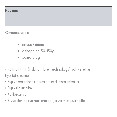
määrä
Kuvaus
Lisätiedot
Ominaisuudet:
pituus 366cm
viehepaino 50-150g
paino 315g
• Patriot HFT (Hybrid Fibre Technology) vahvistettu
hybridirakenne
• Fuji vaparenkaat alumiinioksidi sisärenkailla
• Fuji kelakiinnike
• Korkkikahva
• 3 vuoden takuu materiaali- ja valmistusvirheille