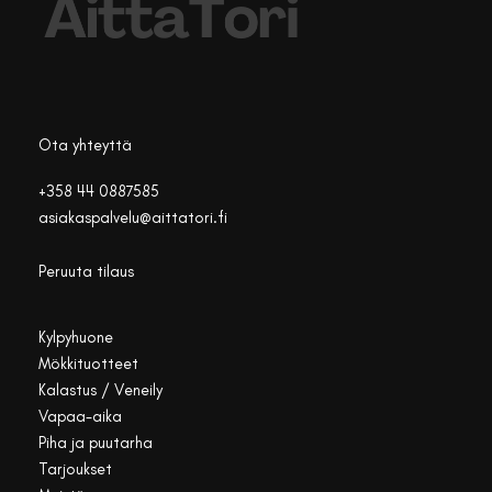
Ota yhteyttä
+358 44 0887585
asiakaspalvelu@aittatori.fi
Peruuta tilaus
Kylpyhuone
Mökkituotteet
Kalastus / Veneily
Vapaa-aika
Piha ja puutarha
Tarjoukset