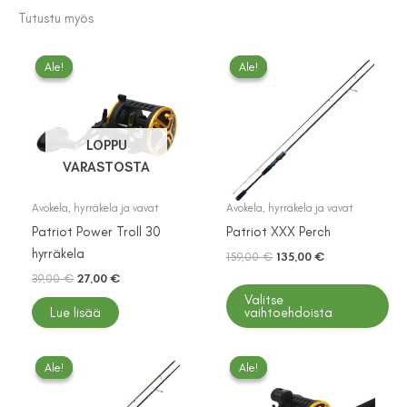
Tutustu myös
Ale!
Ale!
Ale!
Ale!
LOPPU
VARASTOSTA
Avokela, hyrräkela ja vavat
Avokela, hyrräkela ja vavat
Patriot Power Troll 30
Patriot XXX Perch
hyrräkela
Alkuperäinen
Nykyinen
159,00
€
135,00
€
hinta
hinta
Alkuperäinen
Nykyinen
39,00
€
27,00
€
Tällä
oli:
on:
hinta
hinta
Valitse
tuotteella
159,00 €.
135,00 €.
oli:
on:
Lue lisää
vaihtoehdoista
on
39,00 €.
27,00 €.
useampi
muunnelma.
Ale!
Ale!
Ale!
Ale!
Voit