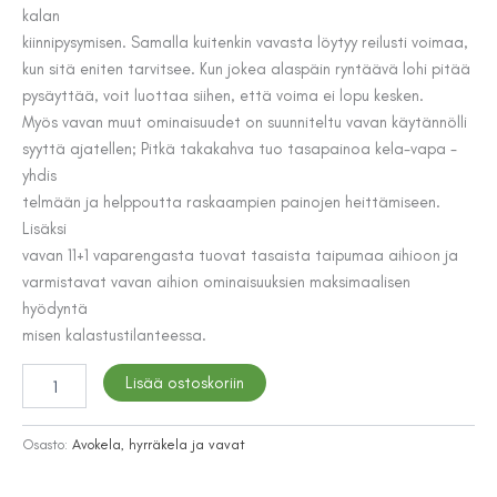
kalan
kiinnipysymisen. Samalla kuitenkin vavasta löytyy reilusti voimaa,
kun sitä eniten tarvitsee. Kun jokea alaspäin ryntäävä lohi pitää
pysäyttää, voit luottaa siihen, että voima ei lopu kesken.
Myös vavan muut ominaisuudet on suunniteltu vavan käytännölli
syyttä ajatellen; Pitkä takakahva tuo tasapainoa kela-vapa -
yhdis
telmään ja helppoutta raskaampien painojen heittämiseen.
Lisäksi
vavan 11+1 vaparengasta tuovat tasaista taipumaa aihioon ja
varmistavat vavan aihion ominaisuuksien maksimaalisen
hyödyntä
misen kalastustilanteessa.
Patriot
Lisää ostoskoriin
Salar
Tornio
Specialist
Osasto:
Avokela, hyrräkela ja vavat
-
heittovapa