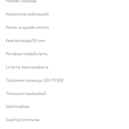
Paineen tasaus
ei
Hanamateriaali
messinki
Pinnan suojaus
kromattu
Keskiöetäisyys
150 mm
Pintakäsittely
kiillotettu
Liitäntä meno
sisäkierre
Takaisinvirtaussuoja (EN 1717)
EB
Tilavuusvirtausluokka
S
Vaihtimella
ei
Sisältää liittimet
ei