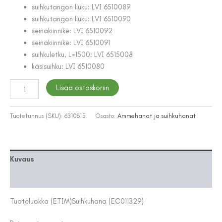
suihkutangon liuku: LVI 6510089
suihkutangon liuku: LVI 6510090
seinäkiinnike: LVI 6510092
seinäkiinnike: LVI 6510091
suihkuletku, L=1500: LVI 6515008
käsisuihku: LVI 6510080
SUIHKUHANA
Lisää ostoskoriin
ORAS
7495
NOVA
Tuotetunnus (SKU):
6310815
Osasto:
Ammehanat ja suihkuhanat
TERMOSTAATTI
määrä
Kuvaus
Lisätiedot
Tuoteluokka (ETIM)
Suihkuhana (EC011329)