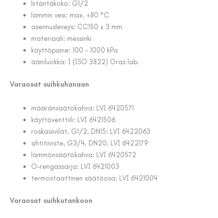
liitäntäkoko: G1/2
lämmin vesi: max. +80 °C
asennusleveys: CC150 ± 3 mm
materiaali: messinki
käyttöpaine: 100 – 1000 kPa
ääniluokka: I (ISO 3822) Oras lab.
Varaosat suihkuhanaan
määränsäätökahva: LVI 6420571
käyttöventtiili: LVI 6421506
roskasiivilät, G1/2, DN15: LVI 6422063
sihtitiiviste, G3/4, DN20: LVI 6422179
lämmönsäätökahva: LVI 6420572
O-rengassarja: LVI 6421003
termostaattinen säätöosa: LVI 6421004
Varaosat suihkutankoon