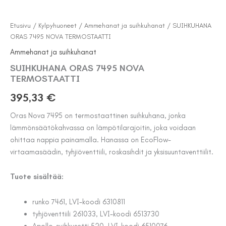
Etusivu
/
Kylpyhuoneet
/
Ammehanat ja suihkuhanat
/ SUIHKUHANA
ORAS 7495 NOVA TERMOSTAATTI
Ammehanat ja suihkuhanat
SUIHKUHANA ORAS 7495 NOVA
TERMOSTAATTI
395,33
€
Oras Nova 7495 on termostaattinen suihkuhana, jonka
lämmönsäätökahvassa on lämpötilarajoitin, joka voidaan
ohittaa nappia painamalla. Hanassa on EcoFlow-
virtaamasäädin, tyhjiöventtiili, roskasihdit ja yksisuuntaventtiilit.
Tuote sisältää:
runko 7461, LVI-koodi 6310811
tyhjöventtiili 261033, LVI-koodi 6513730
Apollo-suihkusetti 520, LVI-koodi 6510076