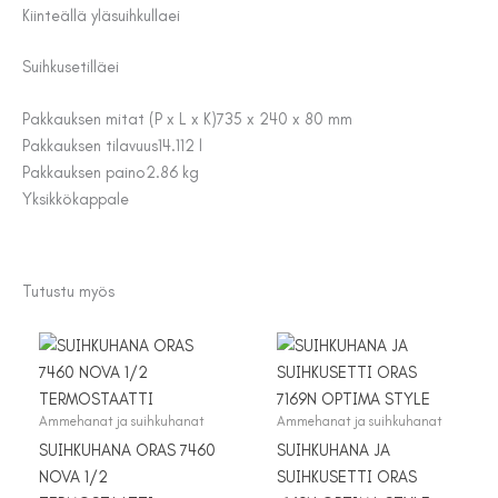
Kiinteällä yläsuihkulla
ei
Suihkusetillä
ei
Pakkauksen mitat (P x L x K)
735 x 240 x 80 mm
Pakkauksen tilavuus
14.112 l
Pakkauksen paino
2.86 kg
Yksikkö
kappale
Tutustu myös
Ammehanat ja suihkuhanat
Ammehanat ja suihkuhanat
SUIHKUHANA ORAS 7460
SUIHKUHANA JA
NOVA 1/2
SUIHKUSETTI ORAS