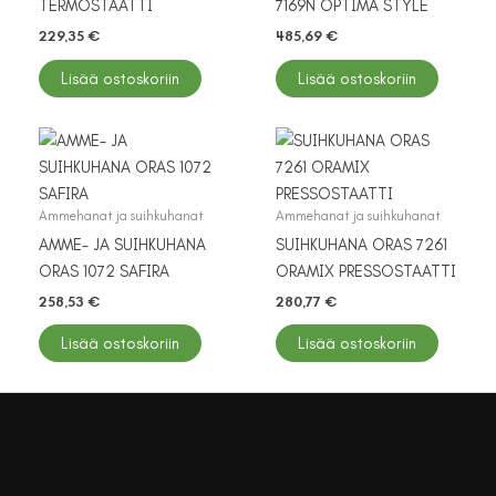
TERMOSTAATTI
7169N OPTIMA STYLE
229,35
€
485,69
€
Lisää ostoskoriin
Lisää ostoskoriin
Ammehanat ja suihkuhanat
Ammehanat ja suihkuhanat
AMME- JA SUIHKUHANA
SUIHKUHANA ORAS 7261
ORAS 1072 SAFIRA
ORAMIX PRESSOSTAATTI
258,53
€
280,77
€
Lisää ostoskoriin
Lisää ostoskoriin