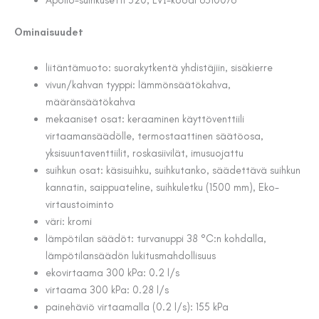
Ominaisuudet
liitäntämuoto: suorakytkentä yhdistäjiin, sisäkierre
vivun/kahvan tyyppi: lämmönsäätökahva,
määränsäätökahva
mekaaniset osat: keraaminen käyttöventtiili
virtaamansäädölle, termostaattinen säätöosa,
yksisuuntaventtiilit, roskasiivilät, imusuojattu
suihkun osat: käsisuihku, suihkutanko, säädettävä suihkun
kannatin, saippuateline, suihkuletku (1500 mm), Eko-
virtaustoiminto
väri: kromi
lämpötilan säädöt: turvanuppi 38 °C:n kohdalla,
lämpötilansäädön lukitusmahdollisuus
ekovirtaama 300 kPa: 0.2 l/s
virtaama 300 kPa: 0.28 l/s
painehäviö virtaamalla (0.2 l/s): 155 kPa