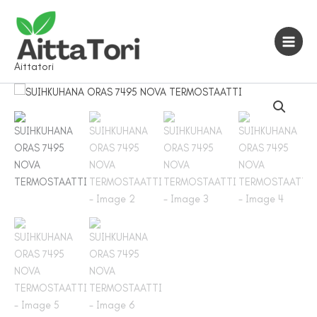
Siirry
sisältöön
Aittatori